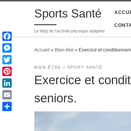
Passer au contenu
Sports Santé
ACCUE
CONT
Le blog de l'activité physique adaptée
Facebook
Accueil
»
Bien-être
»
Exercice et conditionnem
Messenger
BIEN-ÊTRE
SPORT-SANTÉ
Twitter
Exercice et cond
Pinterest
LinkedIn
seniors.
Email
Share