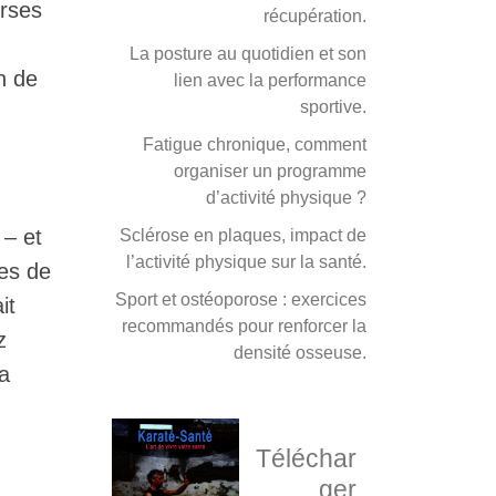
erses
récupération.
La posture au quotidien et son
n de
lien avec la performance
sportive.
Fatigue chronique, comment
organiser un programme
d’activité physique ?
 – et
Sclérose en plaques, impact de
l’activité physique sur la santé.
mes de
Sport et ostéoporose : exercices
it
recommandés pour renforcer la
z
densité osseuse.
la
Téléchar
ger