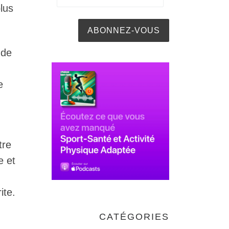
lus
 de
e
tre
e et
ite.
CATÉGORIES