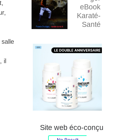
t,
eBook
ur,
Karaté-
Santé
 salle
 il
Site web éco-conçu
No Result