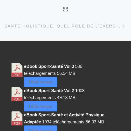
RETOUR À LA LISTE D
Ar
SANTÉ HOLISTIQUE, QUEL RÔLE DE L’EXERCICE PHYSIQUE ?
eBook Sport-Santé Vol.3
586
téléchargements
56.54 MB
Télécharger
eBook Sport-Santé Vol.2
1008
téléchargements
49.18 MB
Télécharger
eBook Sport-Santé et Activité Physique
Adaptée
1934 téléchargements
56.33 MB
Télécharger