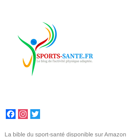
F
I
T
a
n
w
La bible du sport-santé disponible sur Amazon