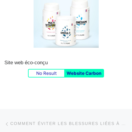
Site web éco-conçu
No Result
Website Carbon
Parcourir les articles
Article précédent
COMMENT ÉVITER LES BLESSURES LIÉES À L’EXERCICE PHYSIQUE ?