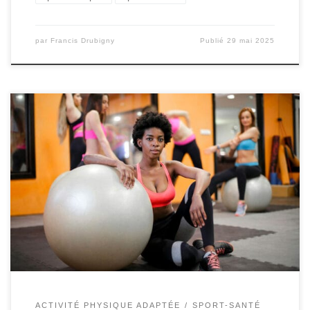
par
Francis Drubigny
Publié
29 mai 2025
La réhabilitation après une blessure est une étape
cruciale pour retrouver sa mobilité, sa force et sa
confiance. Si de nombreuses méthodes peuvent être
utilisées pour faciliter cette récupération, le Pilates se
distingue par son approche douce et efficace. Initialement
développé par Joseph Pilates au début du XXe siècle,
cette […]
ACTIVITÉ PHYSIQUE ADAPTÉE
SPORT-SANTÉ