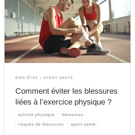
L’exercice physique régulier est bon pour le corps et sans
danger pour la plupart des gens. Cependant, quel que soit
le type d’activité, il y a un risque de se blesser. Les
blessures liées à l’exercice physique peuvent aller de
l’élongation à l’entorse ou encore au mal de dos… Avec
[…]
BIEN-ÊTRE
SPORT-SANTÉ
Comment éviter les blessures
liées à l’exercice physique ?
activité physique
blessures
risques de blessures
sport-santé