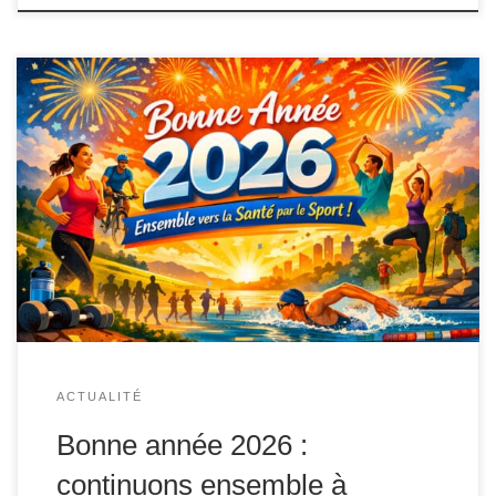
Chers lecteurs et passionnés de sport-santé, Nous voilà
déjà en 2026 ! Une nouvelle année qui s’ouvre devant
nous, pleine de promesses et d’opportunités pour
continuer à prendre soin de notre santé, de notre bien-être
et de notre vitalité grâce à l’activité physique. L’année
2025 a été riche en découvertes, […]
ACTUALITÉ
Bonne année 2026 :
continuons ensemble à