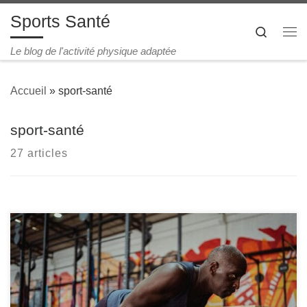
Sports Santé
Passer au contenu
Search
Me
Le blog de l'activité physique adaptée
Accueil
»
sport-santé
sport-santé
27 articles
L’ostéoporose est une maladie caractérisée par une
diminution de la densité et de la qualité des os, rendant
ces derniers plus fragiles et susceptibles de se fracturer.