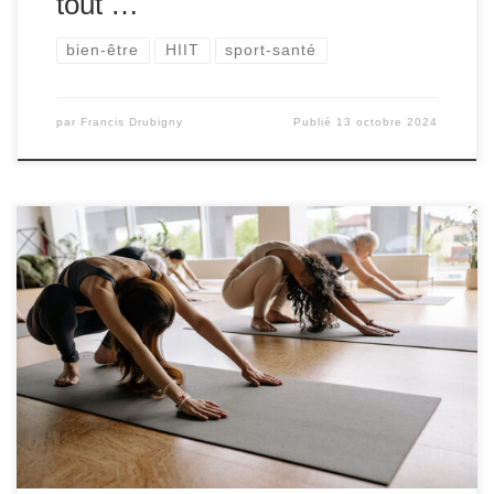
tout …
bien-être
HIIT
sport-santé
par
Francis Drubigny
Publié
13 octobre 2024
Le yoga gagne en popularité en tant qu’exercice pour tous
les types de personnes, quel que soit leur âge. Cela est
dû en partie au fait qu’il existe une grande variété de
styles pour les personnes qui ont besoin et veulent un
type d’entraînement différent. Alors, comment choisir
celui qui […]