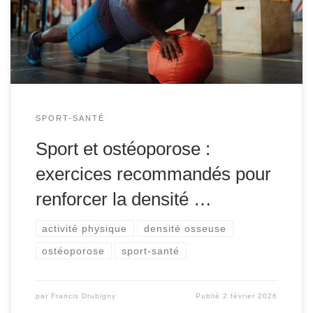
Ce trouble osseux affecte principalement les femmes
post-ménopausées, mais il touche également les
hommes, surtout après l’âge de 50 ans. Face à cette […]
SPORT-SANTÉ
Sport et ostéoporose :
exercices recommandés pour
renforcer la densité …
activité physique
densité osseuse
ostéoporose
sport-santé
par
Francis Drubigny
Publié
2 février 2026