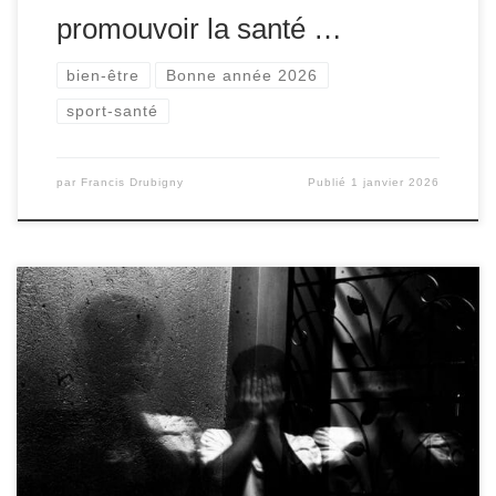
promouvoir la santé …
bien-être
Bonne année 2026
sport-santé
par
Francis Drubigny
Publié
1 janvier 2026
L’adolescence et le début de l’âge adulte sont des
périodes de vie marquées par de nombreux
changements, tant physiques qu’émotionnels. Ces
transitions peuvent parfois engendrer du stress, de
l’anxiété et, dans certains cas, de la dépression. À l’ère
des réseaux sociaux, de la pression académique et des
bouleversements socio-économiques, la […]