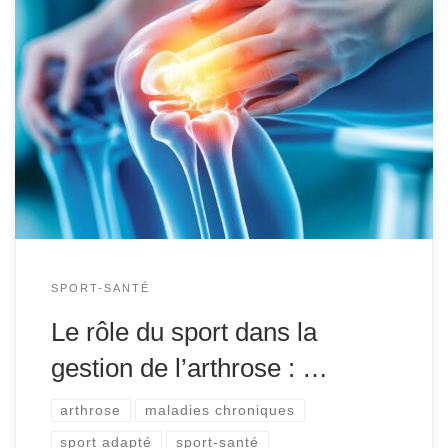
L’arthrose est une maladie articulaire dégénérative
courante qui touche des millions de personnes à travers
le monde. Caractérisée par la dégradation du cartilage
articulaire, elle entraîne douleur, raideur et une perte de
mobilité. De nombreuses personnes atteintes d’arthrose
hésitent à pratiquer une activité physique de peur
d’aggraver leur état. Cependant, […]
SPORT-SANTÉ
Le rôle du sport dans la
gestion de l’arthrose : …
arthrose
maladies chroniques
sport adapté
sport-santé