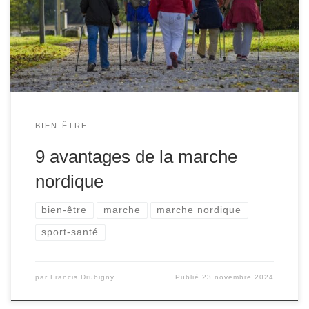
simplement faire une promenade agréable et conviviale,
la marche nordique répond à toutes les attentes. Elle n’est
peut-être pas aussi tendance que la course à pied ou […]
BIEN-ÊTRE
9 avantages de la marche
nordique
bien-être
marche
marche nordique
sport-santé
par
Francis Drubigny
Publié
23 novembre 2024