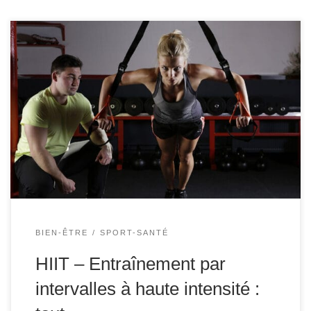
Des rafales d’activité à haute intensité peuvent donner
des résultats importants en peu de temps. L’entraînement
par intervalles de haute intensité, ou HIIT, semble assez
intimidant. Mais les séances d’entraînement HIIT sont
POUR TOUT LE MONDE – et elles sont particulièrement
bénéfiques pour ceux d’entre nous qui sont plus âgés […]
BIEN-ÊTRE
SPORT-SANTÉ
HIIT – Entraînement par
intervalles à haute intensité :