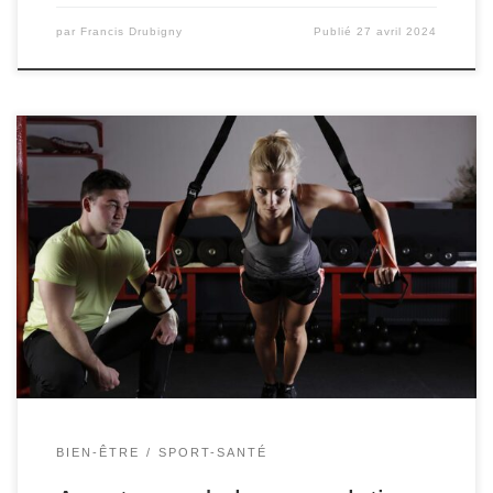
par
Francis Drubigny
Publié
27 avril 2024
Si vous ne pouviez faire qu’une seule chose pour
améliorer votre santé, la musculation devrait figurer en
tête de votre liste. Elle consiste à utiliser un ou plusieurs
groupes de muscles pour effectuer une tâche spécifique,
comme soulever un poids ou s’accroupir. En raison du
nombre croissant de preuves de […]
BIEN-ÊTRE
SPORT-SANTÉ