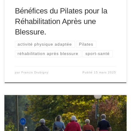
Bénéfices du Pilates pour la
Réhabilitation Après une
Blessure.
activité physique adaptée
Pilates
réhabilitation après blessure
sport-santé
par
Francis Drubigny
Publié
15 mars 2025
Qu’est-ce que la marche nordique peut vous apporter ?
Que vous souhaitiez perdre quelques kilos, améliorer
votre condition physique, protéger vos articulations ou