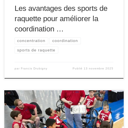
Les avantages des sports de
raquette pour améliorer la
coordination …
concentration
coordination
sports de raquette
par
Francis Drubigny
Publié
13 novembre 2025
Le sport est souvent perçu comme une activité récréative
ou compétitive, mais il est bien plus que cela, surtout pour
les personnes en situation de handicap. Le sport devient