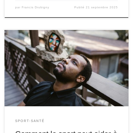
par
Francis Drubigny
Publié
21 septembre 2025
Le stress post-traumatique (PTSD) est un trouble mental
qui peut se développer après avoir vécu ou été témoin
d’un événement traumatisant. Il se manifeste par des
symptômes tels que des flashbacks, de l’anxiété, des
cauchemars, et une hypervigilance. La gestion du PTSD
est complexe et nécessite souvent une approche
multidimensionnelle […]
SPORT-SANTÉ