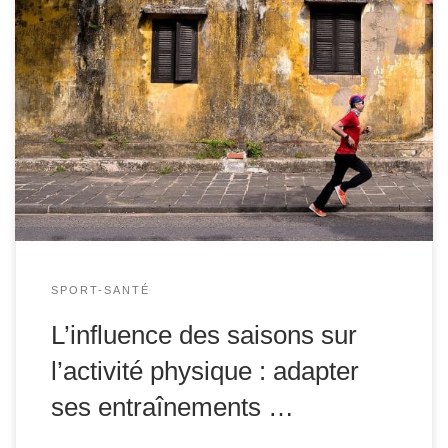
L’activité physique est essentielle pour maintenir une
bonne santé physique et mentale, mais il est important de
reconnaître que les saisons influencent la manière dont
nous nous entraînons. Que ce soit les températures
élevées de l’été ou les journées plus courtes et froides de
l’hiver, chaque saison apporte ses défis […]
SPORT-SANTÉ
L’influence des saisons sur
l’activité physique : adapter
ses entraînements …