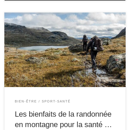
La randonnée en montagne est bien plus qu’une simple
activité de plein air ; elle représente une formidable
opportunité de renforcer sa santé physique et mentale.
Parmi les nombreux avantages de cette activité, ses
effets bénéfiques sur la santé cardiovasculaire se
distinguent particulièrement. En effet, la combinaison de
l’effort physique, […]
BIEN-ÊTRE
SPORT-SANTÉ
Les bienfaits de la randonnée
en montagne pour la santé …