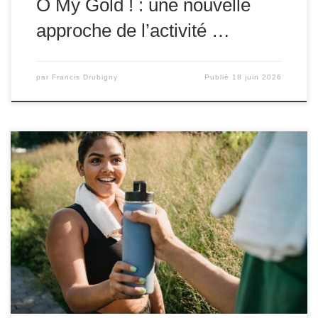
Ô My Gold ! : une nouvelle
approche de l’activité …
par
Francis Drubigny
Publié
18 juin 2026
L’hydratation est un facteur clé souvent sous-estimé dans
la performance sportive et la récupération. Que vous
soyez un athlète de haut niveau ou un sportif amateur,
maintenir un bon niveau d’hydratation est essentiel pour
optimiser vos performances et récupérer efficacement
après l’effort. Cet article explore en profondeur
l’importance de l’hydratation, […]