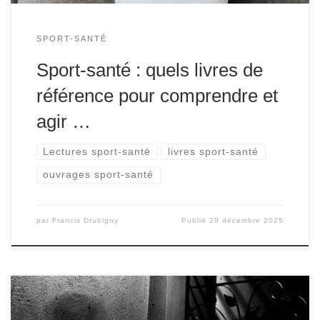
SPORT-SANTÉ
Sport-santé : quels livres de
référence pour comprendre et
agir …
Lectures sport-santé
livres sport-santé
ouvrages sport-santé
par
Francis Drubigny
Publié
29 décembre 2025
L’adolescence et le début de l’âge adulte sont des