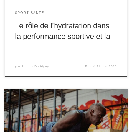
SPORT-SANTÉ
Le rôle de l’hydratation dans
la performance sportive et la
…
par
Francis Drubigny
Publié
11 juin 2026
L’ostéoporose est une maladie caractérisée par une
diminution de la densité et de la qualité des os, rendant
ces derniers plus fragiles et susceptibles de se fracturer.
Ce trouble osseux affecte principalement les femmes