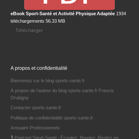
eBook Sport-Santé et Activité Physique Adaptée
1934
téléchargements
56.33 MB
Télécharger
A propos et confidentialité
Bienvenus sur le blog sports-sante.fr
À propos de l’auteur du blog sports-sante.fr Francis
Drubigny
Contacter sports-sante.fr
Politique de confidentialité sports-sante.fr
Annuaire Professionnels
🎙️ Podcast Sport-Santé : Écoutez, Bougez, Restez en