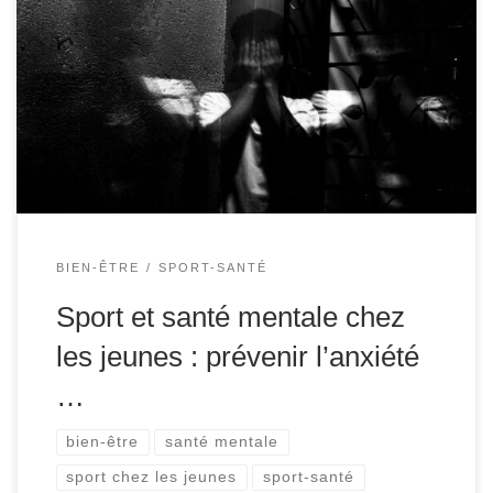
périodes de vie marquées par de nombreux
changements, tant physiques qu’émotionnels. Ces
transitions peuvent parfois engendrer du stress, de
l’anxiété et, dans certains cas, de la dépression. À l’ère
des réseaux sociaux, de la pression académique et des
bouleversements socio-économiques, la […]
BIEN-ÊTRE
SPORT-SANTÉ
Sport et santé mentale chez
les jeunes : prévenir l’anxiété
…
bien-être
santé mentale
sport chez les jeunes
sport-santé