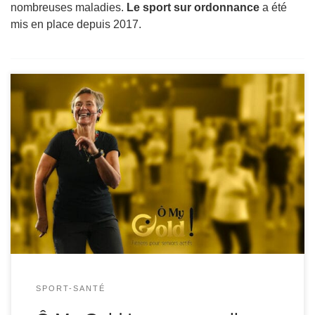
nombreuses maladies.
Le sport sur ordonnance
a été
mis en place depuis 2017.
Face au vieillissement de la population, de nouvelles
solutions émergent Le vieillissement de la population
française constitue l’un des grands défis de santé
publique des prochaines décennies. Selon les projections
démographiques, les personnes de plus de 60 ans
représenteront près d’un tiers de la population d’ici 2030.
Dans ce contexte, […]
SPORT-SANTÉ