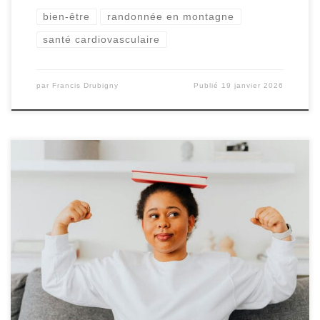
bien-être
randonnée en montagne
santé cardiovasculaire
par
Francis Drubigny
Publié
19 janvier 2026
Le sport-santé occupe aujourd’hui une place centrale
dans les politiques de santé publique, les stratégies de
prévention et les pratiques professionnelles de terrain.
Face à la sédentarité, au vieillissement de la population et
à l’augmentation des maladies chroniques, l’activité
physique est reconnue comme un levier majeur de bien-
être et de […]