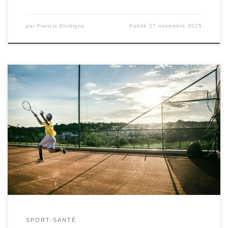
par
Francis Drubigny
Publié
27 novembre 2025
Les sports de raquette, tels que le tennis, le badminton, le
squash, et le tennis de table, sont bien plus que de
simples activités de loisir ou de compétition. Ils
représentent un excellent moyen d’améliorer des
capacités essentielles comme la coordination et la
concentration. Ces sports demandent une grande
précision, […]
SPORT-SANTÉ