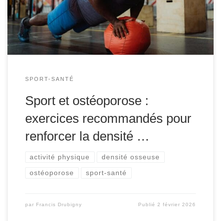
post-ménopausées, mais il touche également les
hommes, surtout après l’âge de 50 ans. Face à cette […]
SPORT-SANTÉ
Sport et ostéoporose :
exercices recommandés pour
renforcer la densité …
activité physique
densité osseuse
ostéoporose
sport-santé
par
Francis Drubigny
Publié
2 février 2026