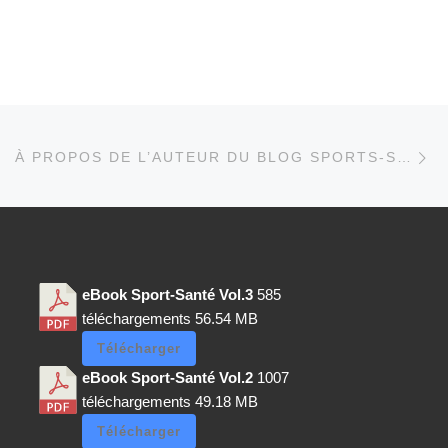
Parcourir les articles
Ar
À PROPOS DE L’AUTEUR DU BLOG SPORTS-SANTE.FR FRANCIS DRUBIGNY
eBook Sport-Santé Vol.3
585
téléchargements
56.54 MB
Télécharger
eBook Sport-Santé Vol.2
1007
téléchargements
49.18 MB
Télécharger