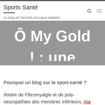
Sports Santé
Passer au contenu
Search
Me
Le blog de l'activité physique adaptée
Ô My Gold
! : une
nouvelle
Le rôle de
Pourquoi un blog sur le sport-santé ?
approche
Atteint de Fibromyalgie et de poly-
l'hydratatio
neuropathies des membres inférieurs,
ma