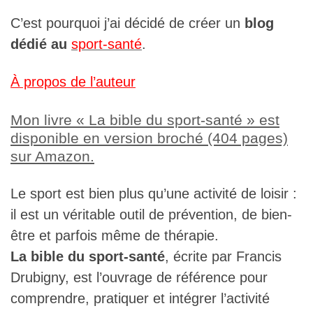
avec la
C’est pourquoi j’ai décidé de créer un
blog
n.
dédié au
sport-santé
.
performanc
À propos de l’auteur
e sportive.
Mon livre « La bible du sport-santé » est
LIRE LA SUITE »
disponible en version broché (404 pages)
sur Amazon.
Le sport est bien plus qu’une activité de loisir :
LIRE LA SUITE »
il est un véritable outil de prévention, de bien-
être et parfois même de thérapie.
La bible du sport-santé
, écrite par Francis
Drubigny, est l’ouvrage de référence pour
comprendre, pratiquer et intégrer l’activité