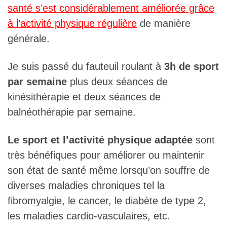
santé s’est considérablement améliorée grâce
de l’activité
à l’activité physique régulière
de manière
n dans la
La posture
générale.
Je suis passé du fauteuil roulant à
3h de sport
physique
performanc
au
par semaine
plus deux séances de
kinésithérapie et deux séances de
balnéothérapie par semaine.
adaptée
e sportive
quotidien
Le sport et l’activité physique adaptée
sont
très bénéfiques pour améliorer ou maintenir
pour les ...
et la
et son lien
son état de santé même lorsqu’on souffre de
diverses maladies chroniques tel la
fibromyalgie, le cancer, le diabète de type 2,
récupératio
les maladies cardio-vasculaires, etc.
LIRE LA SUITE »