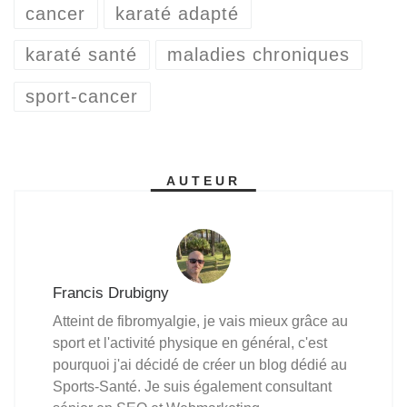
e
s
t
t
k
i
r
cancer
karaté adapté
b
e
t
e
e
l
e
o
n
e
r
d
karaté santé
maladies chroniques
o
g
r
e
I
sport-cancer
k
e
s
n
r
t
AUTEUR
Francis Drubigny
Atteint de fibromyalgie, je vais mieux grâce au
sport et l'activité physique en général, c'est
pourquoi j'ai décidé de créer un blog dédié au
Sports-Santé. Je suis également consultant