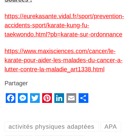
https://eurekasante.vidal.fr/sport/prevention-
accidents-sport/karate-kung-fu-
taekwondo.html?pb=karate-sur-ordonnance
https://www.maxisciences.com/cancer/le-
karate-pour-aider-les-malades-du-cancer-a-
lutter-contre-la-maladie_art1338.html
Partager
F
M
T
P
L
E
S
a
e
w
i
i
m
h
c
s
i
n
n
a
a
activités physiques adaptées
APA