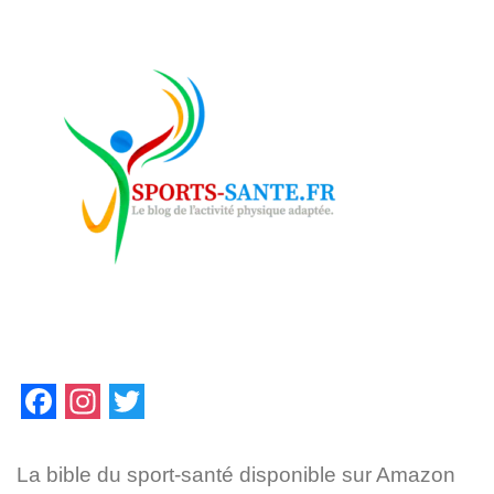
F
I
T
a
n
w
La bible du sport-santé disponible sur Amazon