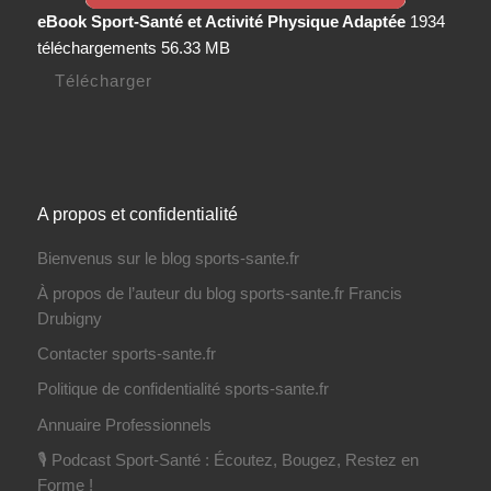
eBook Sport-Santé et Activité Physique Adaptée
1934
téléchargements
56.33 MB
Télécharger
A propos et confidentialité
Bienvenus sur le blog sports-sante.fr
À propos de l’auteur du blog sports-sante.fr Francis
Drubigny
Contacter sports-sante.fr
Politique de confidentialité sports-sante.fr
Annuaire Professionnels
🎙️ Podcast Sport-Santé : Écoutez, Bougez, Restez en
Forme !