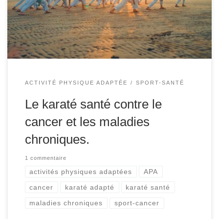
contre un cancer peuvent ressentir les bienfaits de
pratiquer une activité physique ou sportive régulière, tant
qu’elle […]
ACTIVITÉ PHYSIQUE ADAPTÉE
SPORT-SANTÉ
Le karaté santé contre le
cancer et les maladies
chroniques.
1 commentaire
activités physiques adaptées
APA
cancer
karaté adapté
karaté santé
maladies chroniques
sport-cancer