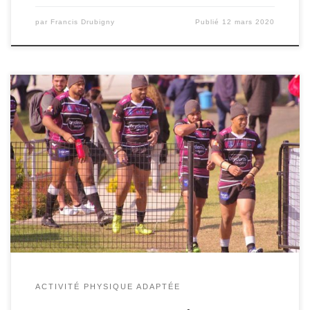
par
Francis Drubigny
Publié
12 mars 2020
Il existe trois périodes différentes pour lutter contre le
cancer avec le sport ou la pratique d’activités physiques
adaptées. En effet, nous pouvons agir en prévention,
pendant ou post cancer. Pratique de l’activité physique ou
sportive en prévention du cancer. Lorsque nous
pratiquons une activité physique ou sportive de façon […]
ACTIVITÉ PHYSIQUE ADAPTÉE