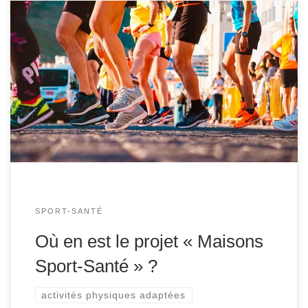
Un appel à projets « Maisons Sport-Santé » a été lancé
par le ministère des solidarités et de la santé le 25 mars
2019. Le ministère des Sports et le ministère des
Solidarités et de la Santé publient un cahier des charges
pour la reconnaissance des 101 (1 par département)
premières Maisons Sport-Santé dans le cadre […]
SPORT-SANTÉ
Où en est le projet « Maisons
Sport-Santé » ?
activités physiques adaptées