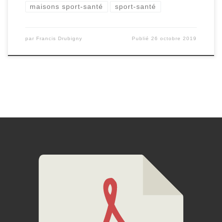
maisons sport-santé
sport-santé
par
Francis Drubigny
Publié
26 octobre 2019