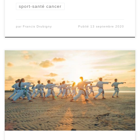
sport-santé cancer
par
Francis Drubigny
Publié
13 septembre 2020
Les bienfaits de la pratique d’une activité physique
adaptée et/ou sportive pour lutter contre le cancer ou les
maladies chroniques ne sont plus à démontrer. Les
personnes atteintes d’une maladie chronique ou luttant
contre un cancer peuvent ressentir les bienfaits de
pratiquer une activité physique ou sportive régulière, tant
qu’elle […]