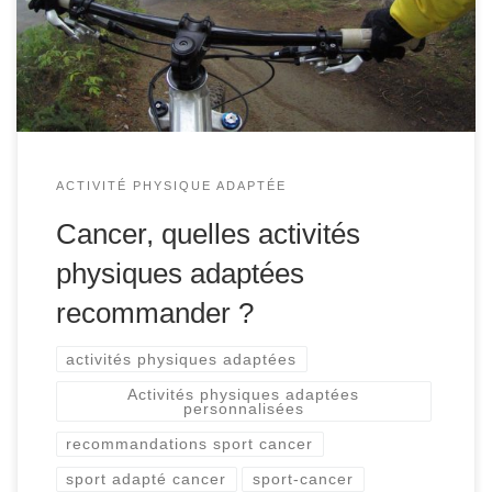
L’APA doit être intégré dans le parcours de soin des
patients atteints d’un cancer. Une fois diagnostiqué, pour
éviter le déconditionnement […]
ACTIVITÉ PHYSIQUE ADAPTÉE
Cancer, quelles activités
physiques adaptées
recommander ?
activités physiques adaptées
Activités physiques adaptées
personnalisées
recommandations sport cancer
sport adapté cancer
sport-cancer