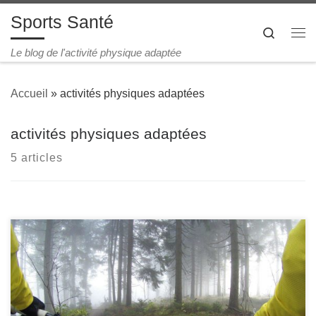
Sports Santé
Passer au contenu
Search
Me
Le blog de l'activité physique adaptée
Accueil
»
activités physiques adaptées
activités physiques adaptées
5 articles
À quel moment peut-on recommander une activité
physique adaptée ? L’activité physique et/ou l’activité
physique adaptée (APA) doit être soumise le plus tôt ­
possible chez les adolescents en prévention primaire.