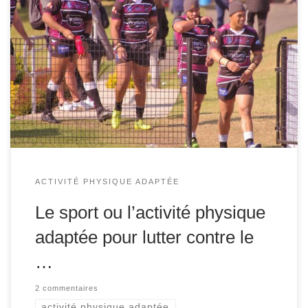
Il existe trois périodes différentes pour lutter contre le
cancer avec le sport ou la pratique d’activités physiques
adaptées. En effet, nous pouvons agir en prévention,
pendant ou post cancer. Pratique de l’activité physique ou
sportive en prévention du cancer. Lorsque nous
pratiquons une activité physique ou sportive de façon […]
ACTIVITÉ PHYSIQUE ADAPTÉE
Le sport ou l’activité physique
adaptée pour lutter contre le
…
2 commentaires
activité physique adaptée