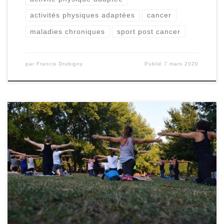
activités physiques adaptées
cancer
maladies chroniques
sport post cancer
par
Francis Drubigny
Publié
7 mars 2020
Les obstacles principaux pour se mettre à l’activité
physique sont souvent liés à la maladie elle-même
(douleurs, fatigue, effets secondaires des traitements…)
ainsi qu’au mode de vie des patients. Par conséquent
l’objectif est d’adapter l’intensité et le type d’activité
physique à l’état de santé du malade, ses ressources
psychosociales et […]