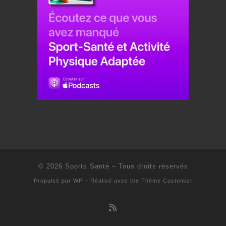
© 2026
Sports Santé
– Tous droits réservés
Propulsé par
WP
– Réalisé avec the
Thème Customizr