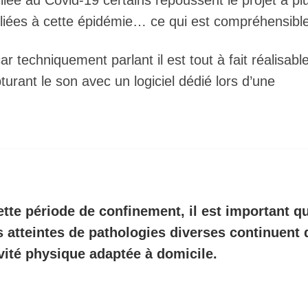
liée au Covid-19 certains repoussent le projet à pl
s liées à cette épidémie… ce qui est compréhensibl
techniquement parlant il est tout à fait réalisabl
turant le son avec un logiciel dédié lors d’une
ette période de confinement, il est important q
 atteintes de pathologies diverses continuent 
tivité physique adaptée à domicile.