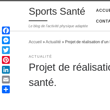
Passer au contenu
Sports Santé
ACCUE
CONT
Le blog de l'activité physique adaptée
Facebook
Accueil
»
Actualité
»
Projet de réalisation d’un
Messenger
ACTUALITÉ
Twitter
Projet de réalisat
Pinterest
LinkedIn
santé.
Email
Share