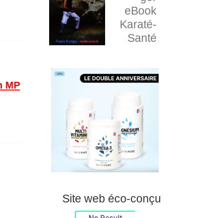
eBook
Karaté-
Santé
n MP
Site web éco-conçu
No Result