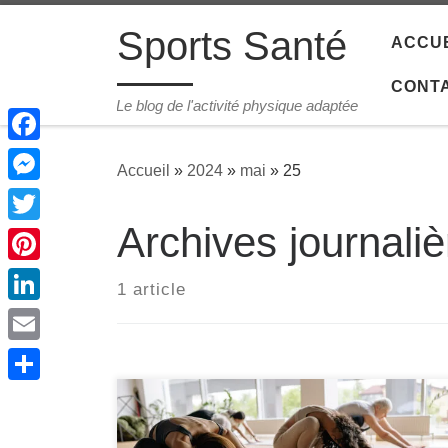
Passer au contenu
Sports Santé
ACCUE
CONT
Le blog de l'activité physique adaptée
Facebook
Accueil
»
2024
»
mai
»
25
Messenger
Archives journali
Twitter
Pinterest
1 article
LinkedIn
Email
Share
Le yoga gagne en popularité en tant
qu’exercice pour tous les types de personnes,