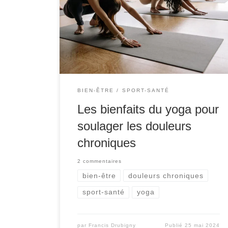
quel que soit leur âge. Cela est dû en partie au
fait qu’il existe une grande variété de styles
pour les personnes qui ont besoin et veulent un
type d’entraînement différent. Alors, comment
choisir celui qui […]
BIEN-ÊTRE
SPORT-SANTÉ
Les bienfaits du yoga pour
soulager les douleurs
chroniques
2 commentaires
bien-être
douleurs chroniques
sport-santé
yoga
par
Francis Drubigny
Publié
25 mai 2024