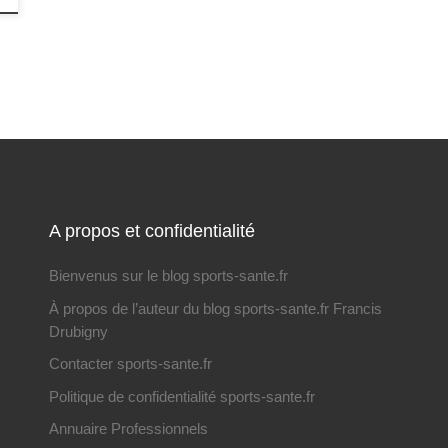
A propos et confidentialité
Bienvenus sur le blog sports-sante.fr
À propos de l’auteur du blog sports-sante.fr Francis
Drubigny
Contacter sports-sante.fr
Politique de confidentialité sports-sante.fr
Annuaire Professionnels