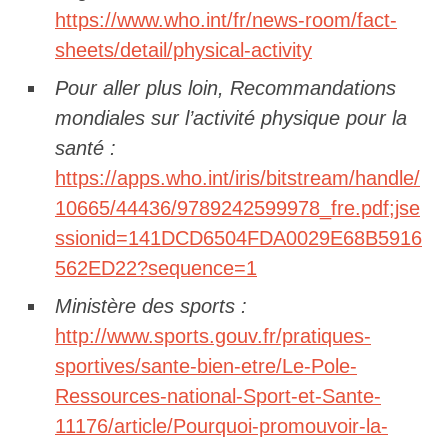
https://www.who.int/fr/news-room/fact-
sheets/detail/physical-activity
Pour aller plus loin, Recommandations
mondiales sur l’activité physique pour la
santé :
https://apps.who.int/iris/bitstream/handle/
10665/44436/9789242599978_fre.pdf;jse
ssionid=141DCD6504FDA0029E68B5916
562ED22?sequence=1
Ministère des sports :
http://www.sports.gouv.fr/pratiques-
sportives/sante-bien-etre/Le-Pole-
Ressources-national-Sport-et-Sante-
11176/article/Pourquoi-promouvoir-la-