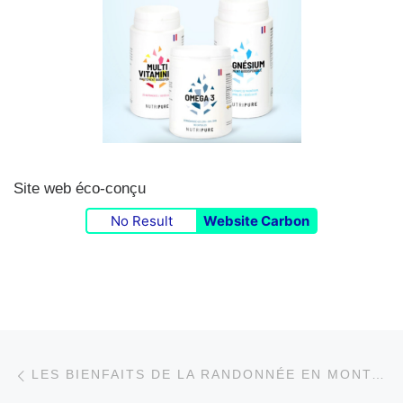
Site web éco-conçu
No Result
Website Carbon
Parcourir les articles
Article précédent
LES BIENFAITS DE LA RANDONNÉE EN MONTAGNE POUR LA SANTÉ CARDIOVASCULAIRE.