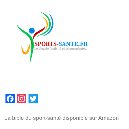
F
I
T
a
n
w
La bible du sport-santé disponible sur Amazon
c
s
i