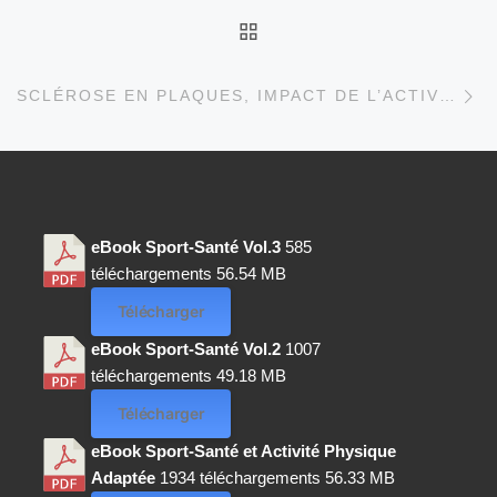
RETOUR À LA LISTE D
Ar
SCLÉROSE EN PLAQUES, IMPACT DE L’ACTIVITÉ PHYSIQUE SUR LA SANTÉ.
eBook Sport-Santé Vol.3
585
téléchargements
56.54 MB
Télécharger
eBook Sport-Santé Vol.2
1007
téléchargements
49.18 MB
Télécharger
eBook Sport-Santé et Activité Physique
Adaptée
1934 téléchargements
56.33 MB