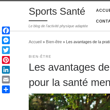
Passer au contenu
Sports Santé
ACCUE
CONT
Le blog de l'activité physique adaptée
Facebook
Accueil
»
Bien-être
»
Les avantages de la prat
Messenger
BIEN-ÊTRE
Twitter
Les avantages de
Pinterest
LinkedIn
pour la santé men
Email
Share