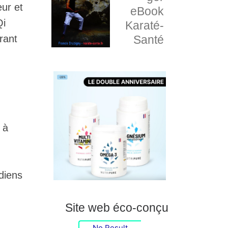
eur et
eBook
Qi
Karaté-
Santé
rant
 à
diens
Site web éco-conçu
No Result