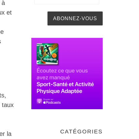
 à
ux et
ne
s
ts,
e taux
CATÉGORIES
er la