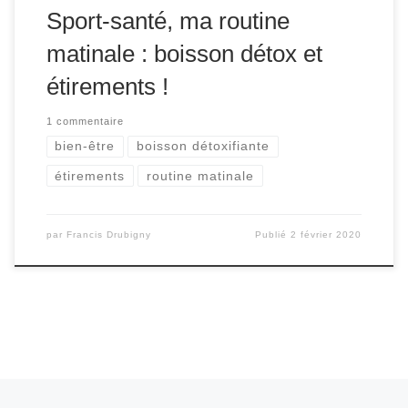
Sport-santé, ma routine
matinale : boisson détox et
étirements !
1 commentaire
bien-être
boisson détoxifiante
étirements
routine matinale
par
Francis Drubigny
Publié
2 février 2020
Navigation dans les articles
Articles plus récents