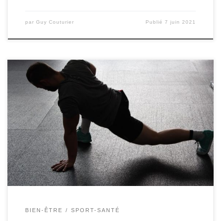
par
Guy Couturier
Publié
7 juin 2021
Ma routine matinale commence par une boisson
détoxifiante : Je ne vais pas être très original car cette
boisson détoxifiante est très connue mais voilà… les
effets positifs sont bien réels ! Eau chaude citronnée,
curcuma, gingembre et éventuellement miel pour celles et
ceux qui veulent avoir un goût un peu […]
BIEN-ÊTRE
SPORT-SANTÉ