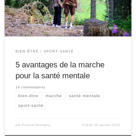
de réduire le niveau de stress ou de vous aider à
résoudre des problèmes. Une promenade quotidienne fait
des merveilles […]
BIEN-ÊTRE
SPORT-SANTÉ
5 avantages de la marche
pour la santé mentale
14 commentaires
bien-être
marche
santé mentale
sport-santé
par
Francis Drubigny
Publié
20 janvier 2023