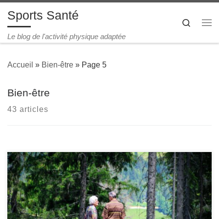
Sports Santé
Passer au contenu
Search
Me
Le blog de l'activité physique adaptée
Accueil
»
Bien-être
»
Page 5
Bien-être
43 articles
Du soulagement du stress à la résolution de problèmes…
Que ce soit à l’extérieur ou à l’intérieur, les bienfaits de la
marche sur la santé mentale sont multiples, qu’il s’agisse