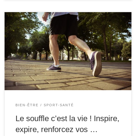
Les premiers Hommes avaient très rapidement constaté
que le souffle c’était la vie. Tout du moins, que l’absence
de souffle signifiait l’absence de vie. Mais selon Edmond
Rostand : « Ah ! Non ! Jeune homme c’est un peu
court ». Maintenant, il est admis que le souffle de la vie
c’est d’abord l’oxygène. Je […]
BIEN-ÊTRE
SPORT-SANTÉ
Le souffle c’est la vie ! Inspire,
expire, renforcez vos …