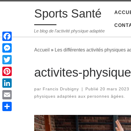
Passer au contenu
Sports Santé
ACCUE
CONT
Le blog de l'activité physique adaptée
Facebook
Accueil
»
Les différentes activités physiques
Messenger
activites-physiq
Twitter
Pinterest
par
Francis Drubigny
|
Publié
20 mars 2023
LinkedIn
physiques adaptées aux personnes âgées.
Email
Navigation des imag
Share