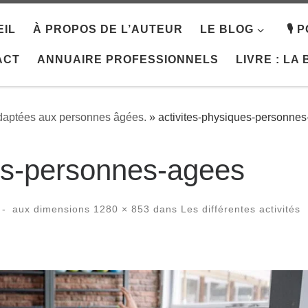
IL
À PROPOS DE L’AUTEUR
LE BLOG
🎙️
ACT
ANNUAIRE PROFESSIONNELS
LIVRE : LA
 adaptées aux personnes âgées.
»
activites-physiques-personne
ues-personnes-agees
-
aux dimensions
1280 × 853
dans
Les différentes activités
es