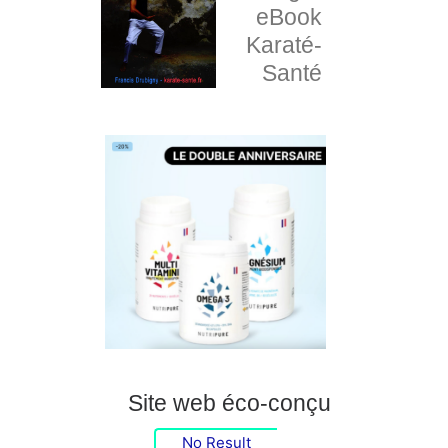
eBook
Karaté-
Santé
Site web éco-conçu
No Result