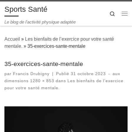
Sports Santé
Passer au contenu
Search
Me
Le blog de l'activité physique adaptée
Accueil
»
Les bienfaits de l’exercice pour votre santé
mentale.
»
35-exercices-sante-mentale
35-exercices-sante-mentale
par
Francis Drubigny
|
Publié
31 octobre 2023
-
aux
dimensions
1280 × 853
dans
Les bienfaits de l’exercice
pour votre santé mentale.
Navigation des images