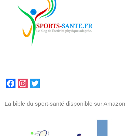
F
I
T
a
n
w
La bible du sport-santé disponible sur Amazon
c
s
i
e
t
t
b
a
t