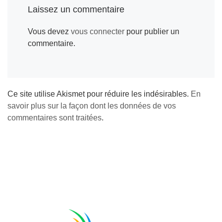
o
n
e
r
d
Laissez un commentaire
o
g
r
e
I
Vous devez
vous connecter
pour publier un
k
e
s
n
commentaire.
r
t
Ce site utilise Akismet pour réduire les indésirables.
En
savoir plus sur la façon dont les données de vos
commentaires sont traitées
.