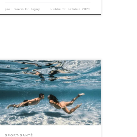
par
Francis Drubigny
Publié
28 octobre 2025
La grossesse est une période où le corps subit
de nombreux changements, tant physiques
que hormonaux. Pour beaucoup de femmes
enceintes, rester active tout en respectant les
besoins de leur corps et de leur bébé est un
défi. C’est ici que les sports aquatiques se
révèlent particulièrement bénéfiques. Non
seulement […]
SPORT-SANTÉ