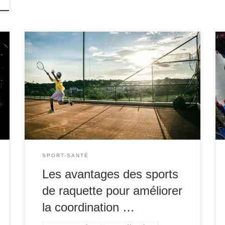
Les sports de raquette, tels que le tennis, le
badminton, le squash, et le tennis de table, sont
bien plus que de simples activités de loisir ou
de compétition. Ils représentent un excellent
moyen d’améliorer des capacités essentielles
comme la coordination et la concentration. Ces
sports demandent une grande précision, […]
SPORT-SANTÉ
Les avantages des sports
de raquette pour améliorer
la coordination …