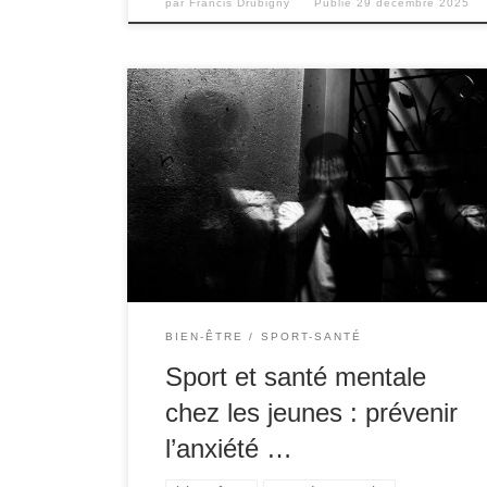
par
Francis Drubigny
Publié
29 décembre 2025
L’adolescence et le début de l’âge adulte sont
des périodes de vie marquées par de
nombreux changements, tant physiques
qu’émotionnels. Ces transitions peuvent parfois
engendrer du stress, de l’anxiété et, dans
certains cas, de la dépression. À l’ère des
réseaux sociaux, de la pression académique et
des bouleversements socio-économiques, la
[…]
BIEN-ÊTRE
SPORT-SANTÉ
Sport et santé mentale
chez les jeunes : prévenir
l’anxiété …