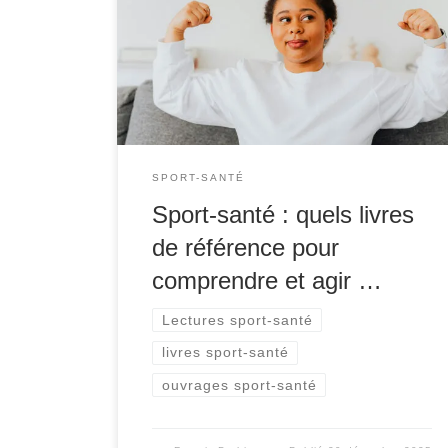
les stratégies de prévention et les pratiques
professionnelles de terrain. Face à la
sédentarité, au vieillissement de la population
et à l’augmentation des maladies chroniques,
l’activité physique est reconnue comme un
levier majeur de bien-être et de […]
SPORT-SANTÉ
Sport-santé : quels livres
de référence pour
comprendre et agir …
Lectures sport-santé
livres sport-santé
ouvrages sport-santé