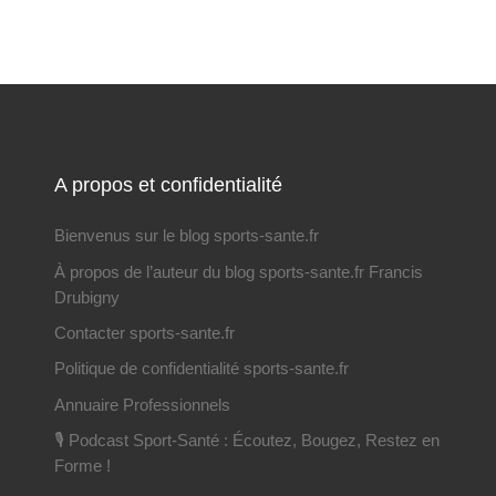
A propos et confidentialité
Bienvenus sur le blog sports-sante.fr
À propos de l’auteur du blog sports-sante.fr Francis
Drubigny
Contacter sports-sante.fr
Politique de confidentialité sports-sante.fr
Annuaire Professionnels
🎙️ Podcast Sport-Santé : Écoutez, Bougez, Restez en
Forme !