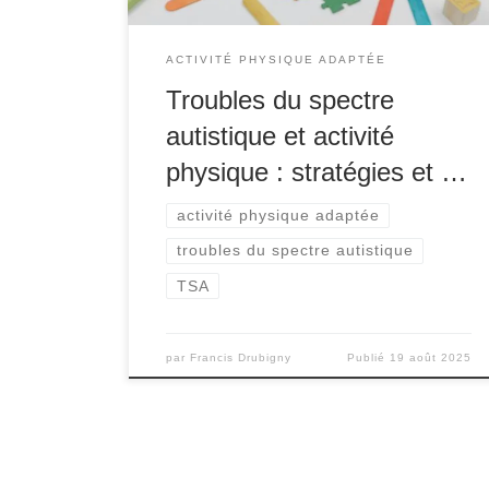
personne à l’autre, il est largement reconnu que
l’activité physique peut jouer un rôle […]
ACTIVITÉ PHYSIQUE ADAPTÉE
Troubles du spectre
autistique et activité
physique : stratégies et …
activité physique adaptée
troubles du spectre autistique
TSA
par
Francis Drubigny
Publié
19 août 2025