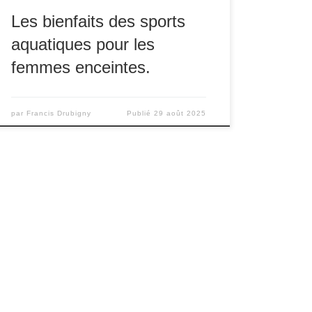
Les bienfaits des sports
aquatiques pour les
femmes enceintes.
par
Francis Drubigny
Publié
29 août 2025