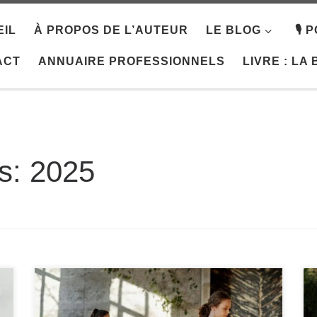
IL
À PROPOS DE L’AUTEUR
LE BLOG
🎙️
ACT
ANNUAIRE PROFESSIONNELS
LIVRE : LA
es:
2025
Dans notre vie quotidienne, les tensions
musculaires sont devenues un problème