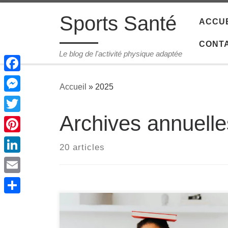
Passer au contenu
Sports Santé
ACCUE
CONT
Le blog de l'activité physique adaptée
Facebook
Accueil
»
2025
Messenger
Archives annuell
Twitter
Pinterest
20 articles
LinkedIn
Email
Share
Le sport-santé occupe aujourd’hui une place
centrale dans les politiques de santé publique,