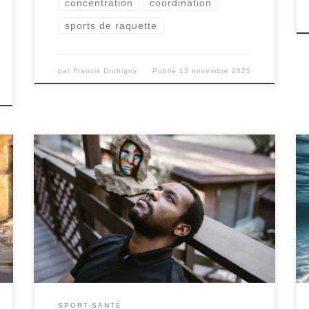
concentration
coordination
sports de raquette
par
Francis Drubigny
Publié
13 novembre 2025
Le stress post-traumatique (PTSD) est un
trouble mental qui peut se développer après
avoir vécu ou été témoin d’un événement
traumatisant. Il se manifeste par des
symptômes tels que des flashbacks, de
l’anxiété, des cauchemars, et une
hypervigilance. La gestion du PTSD est
complexe et nécessite souvent une approche
multidimensionnelle […]
SPORT-SANTÉ