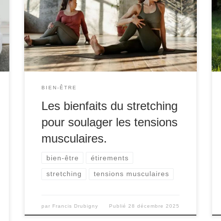
courant, souvent causées par des heures
passées assis devant un ordinateur, des
postures inadéquates, ou encore le stress. Ces
tensions, si elles ne sont pas prises en charge,
peuvent entraîner des douleurs chroniques et
une diminution de la qualité […]
BIEN-ÊTRE
Les bienfaits du stretching
pour soulager les tensions
musculaires.
bien-être
étirements
stretching
tensions musculaires
par
Francis Drubigny
Publié
28 décembre 2025