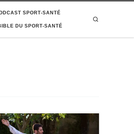
 PODCAST SPORT-SANTÉ
Search
 BIBLE DU SPORT-SANTÉ
Le Qi Gong, souvent décrit comme une
gymnastique douce associant mouvements