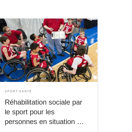
Le sport est souvent perçu comme une activité
récréative ou compétitive, mais il est bien plus
que cela, surtout pour les personnes en
situation de handicap. Le sport devient un outil
puissant de réhabilitation sociale, offrant non
seulement des bénéfices physiques, mais
aussi des opportunités de socialisation,
d’intégration, et de […]
SPORT-SANTÉ
Réhabilitation sociale par
le sport pour les
personnes en situation …