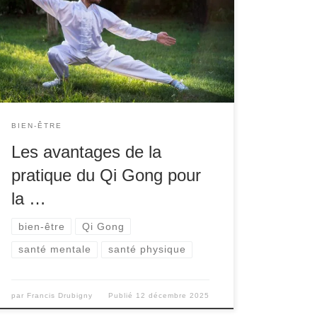
lents, respiration contrôlée et méditation, est
une pratique ancienne originaire de Chine. Le
terme « Qi » fait référence à l’énergie vitale qui
circule dans le corps, tandis que « Gong »
signifie travail ou maîtrise. Ensemble, le Qi
Gong est l’art de […]
BIEN-ÊTRE
Les avantages de la
pratique du Qi Gong pour
la …
bien-être
Qi Gong
santé mentale
santé physique
par
Francis Drubigny
Publié
12 décembre 2025