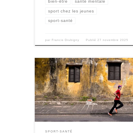
bien-être
santé mentale
sport chez les jeunes
sport-santé
par
Francis Drubigny
Publié
27 novembre 2025
L’activité physique est essentielle pour
maintenir une bonne santé physique et
mentale, mais il est important de reconnaître
que les saisons influencent la manière dont
nous nous entraînons. Que ce soit les
températures élevées de l’été ou les journées
plus courtes et froides de l’hiver, chaque saison
apporte ses défis […]
SPORT-SANTÉ