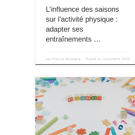
L’influence des saisons
sur l’activité physique :
adapter ses
entraînements …
par
Francis Drubigny
Publié
21 septembre 2025
Les troubles du spectre autistique (TSA)
regroupent un large éventail de conditions
neurodéveloppementales caractérisées par
des difficultés dans la communication sociale,
des comportements répétitifs, et parfois des
particularités sensorielles. Bien que les
symptômes varient considérablement d’une