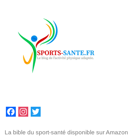
F
I
T
a
n
w
La bible du sport-santé disponible sur Amazon