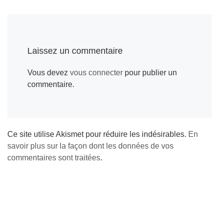
c
s
i
n
n
a
a
e
s
t
t
k
i
r
b
e
t
e
e
l
e
o
n
e
r
d
Laissez un commentaire
o
g
r
e
I
Vous devez
vous connecter
pour publier un
k
e
s
n
commentaire.
r
t
Ce site utilise Akismet pour réduire les indésirables.
En
savoir plus sur la façon dont les données de vos
commentaires sont traitées
.