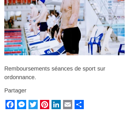
Remboursements séances de sport sur
ordonnance.
Partager
F
M
T
P
L
E
S
a
e
w
i
i
m
h