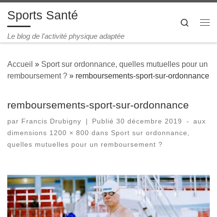
Sports Santé
Passer au contenu
Search
Me
Le blog de l'activité physique adaptée
Accueil
»
Sport sur ordonnance, quelles mutuelles pour un
remboursement ?
»
remboursements-sport-sur-ordonnance
remboursements-sport-sur-ordonnance
par
Francis Drubigny
|
Publié
30 décembre 2019
-
aux
dimensions
1200 × 800
dans
Sport sur ordonnance,
quelles mutuelles pour un remboursement ?
Navigation des images