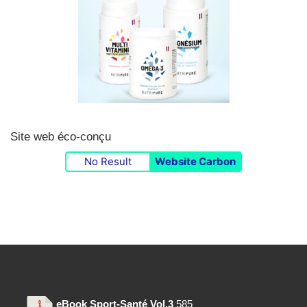
Site web éco-conçu
No Result
Website Carbon
eBook Sport-Santé Vol.3
585