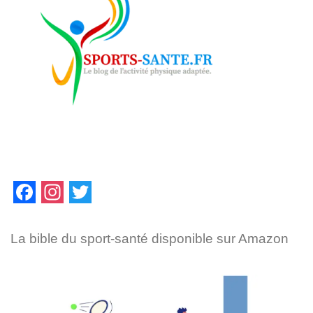
F
I
T
a
n
w
La bible du sport-santé disponible sur Amazon
c
s
i
e
t
t
b
a
t