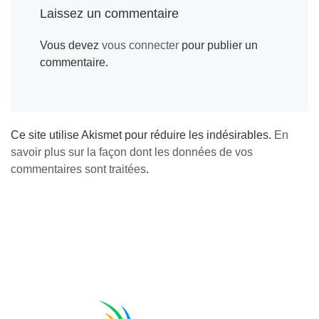
o
n
e
r
d
Laissez un commentaire
o
g
r
e
I
Vous devez
vous connecter
pour publier un
k
e
s
n
commentaire.
r
t
Ce site utilise Akismet pour réduire les indésirables.
En
savoir plus sur la façon dont les données de vos
commentaires sont traitées
.