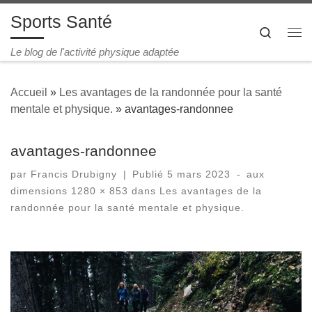
Sports Santé
Passer au contenu
Search
Me
Le blog de l'activité physique adaptée
Accueil
»
Les avantages de la randonnée pour la santé
mentale et physique.
»
avantages-randonnee
avantages-randonnee
par
Francis Drubigny
|
Publié
5 mars 2023
-
aux
dimensions
1280 × 853
dans
Les avantages de la
randonnée pour la santé mentale et physique.
Navigation des images