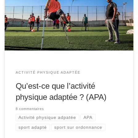
activités physiques et sportives adaptées aux capacités
des individus (enfants ou adultes) atteints de maladie
chronique ou de handicap. L’objectif principal des APA est
de prévenir l’apparition ou l’aggravation de maladies,
d’augmenter l’autonomie et la qualité de vie des patients,
voire de […]
ACTIVITÉ PHYSIQUE ADAPTÉE
Qu’est-ce que l’activité
physique adaptée ? (APA)
8 commentaires
Activité physique adpatée
APA
sport adapté
sport sur ordonnance