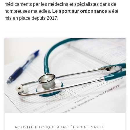
médicaments par les médecins et spécialistes dans de
nombreuses maladies.
Le sport sur ordonnance
a été
mis en place depuis 2017.
Le sport sur ordonnance représente la possibilité pour
certains patients de pratiquer une activité physique
adaptée dans le cadre d’un traitement médical spécifique.
Ce dispositif concerne les personnes souffrant d’une
maladie parmi la catégorie des Affections de Longue
Durée (ALD). Cela regroupe 30 maladies nécessitant un
traitement particulier. Dans le parcours de soins […]
ACTIVITÉ PHYSIQUE ADAPTÉE
SPORT-SANTÉ