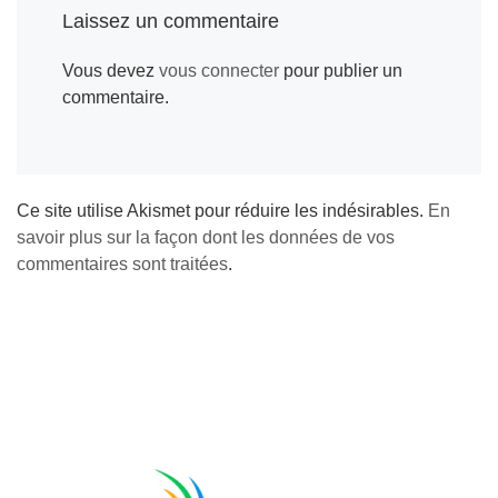
o
n
e
r
d
Laissez un commentaire
o
g
r
e
I
Vous devez
vous connecter
pour publier un
k
e
s
n
commentaire.
r
t
Ce site utilise Akismet pour réduire les indésirables.
En
savoir plus sur la façon dont les données de vos
commentaires sont traitées
.