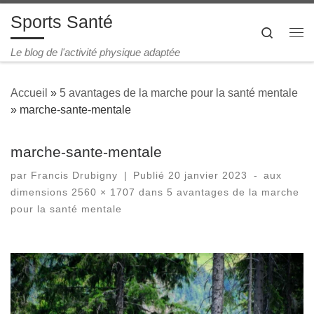
Sports Santé
Passer au contenu
Search
Me
Le blog de l'activité physique adaptée
Accueil
»
5 avantages de la marche pour la santé mentale
»
marche-sante-mentale
marche-sante-mentale
par
Francis Drubigny
|
Publié
20 janvier 2023
-
aux
dimensions
2560 × 1707
dans
5 avantages de la marche
pour la santé mentale
Navigation des images