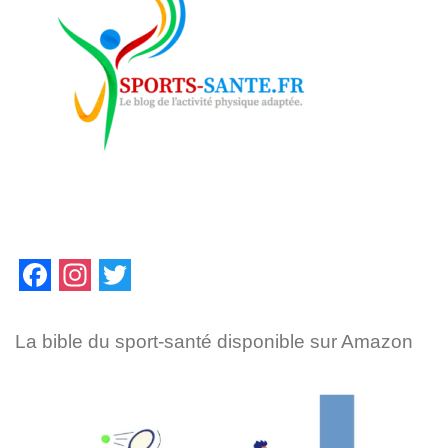
F
I
T
a
n
w
La bible du sport-santé disponible sur Amazon
c
s
i
e
t
t
b
a
t