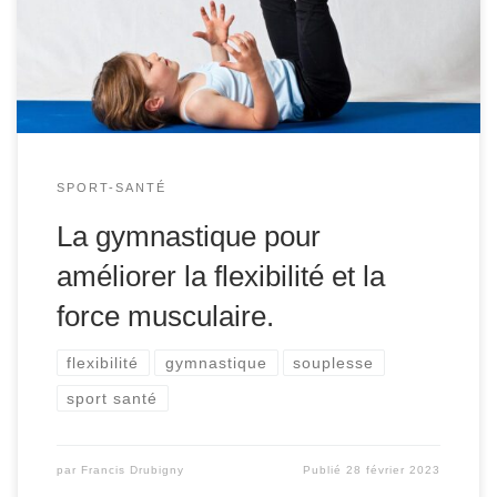
mouvements incroyables que nous considérons comme
impossibles. Mais la gymnastique présente également de
[…]
SPORT-SANTÉ
La gymnastique pour
améliorer la flexibilité et la
force musculaire.
flexibilité
gymnastique
souplesse
sport santé
par
Francis Drubigny
Publié
28 février 2023