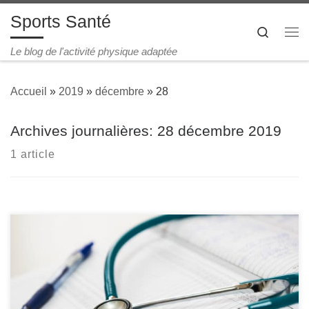
Sports Santé
Passer au contenu
Search
Me
Le blog de l'activité physique adaptée
Accueil
»
2019
»
décembre
»
28
Archives journalières:
28 décembre 2019
1 article
Le sport sur ordonnance représente la possibilité pour
certains patients de pratiquer une activité physique
adaptée dans le cadre d’un traitement médical spécifique.
Ce dispositif concerne les personnes souffrant d’une