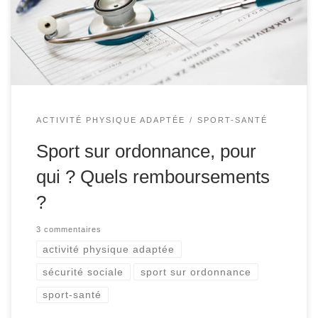
maladie parmi la catégorie des Affections de Longue
Durée (ALD). Cela regroupe 30 maladies nécessitant un
traitement particulier. Dans le parcours de soins […]
ACTIVITÉ PHYSIQUE ADAPTÉE
SPORT-SANTÉ
Sport sur ordonnance, pour
qui ? Quels remboursements
?
3 commentaires
activité physique adaptée
sécurité sociale
sport sur ordonnance
sport-santé